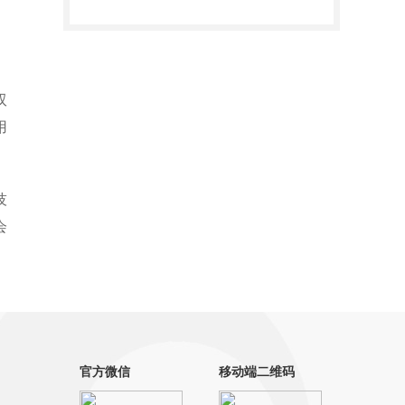
双
用
。
技
会
官方微信
移动端二维码