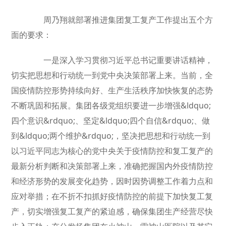
周乃翔就部署推进集团复工复产工作提出五个方
面的要求：
一是深入学习贯彻习近平总书记重要讲话精神，
切实把思想和行动统一到党中央决策部署上来。当前，全
国疫情防控形势持续向好、生产生活秩序加快恢复的态势
不断巩固和拓展。集团各级党组织要进一步增强&ldquo;
四个意识&rdquo;、坚定&ldquo;四个自信&rdquo;、做
到&ldquo;两个维护&rdquo;，坚决把思想和行动统一到
以习近平同志为核心的党中央关于疫情防控和复工复产的
最新分析判断和决策部署上来，准确把握国内外疫情防控
和经济形势的发展变化趋势，因时因势调整工作着力点和
应对举措；在不折不扣抓好疫情防控的前提下加快复工复
产，切实增强复工复产的紧迫感，确保集团生产经营尽快